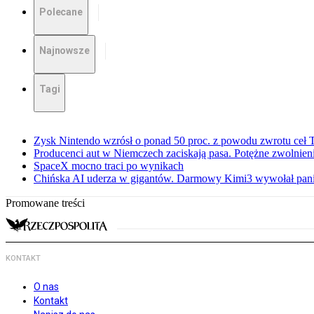
Polecane
Najnowsze
Tagi
Zysk Nintendo wzrósł o ponad 50 proc. z powodu zwrotu ceł
Producenci aut w Niemczech zaciskają pasa. Potężne zwolnieni
SpaceX mocno traci po wynikach
Chińska AI uderza w gigantów. Darmowy Kimi3 wywołał pani
Promowane treści
KONTAKT
O nas
Kontakt