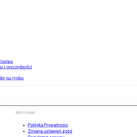
 Trumpa
a i oszczędności
kę na rynku
REGULAMIN
Polityka Prywatności
Zmiana ustawień zgód