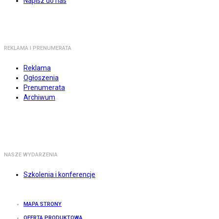
Napisz do nas
REKLAMA I PRENUMERATA
Reklama
Ogłoszenia
Prenumerata
Archiwum
NASZE WYDARZENIA
Szkolenia i konferencje
MAPA STRONY
OFERTA PRODUKTOWA