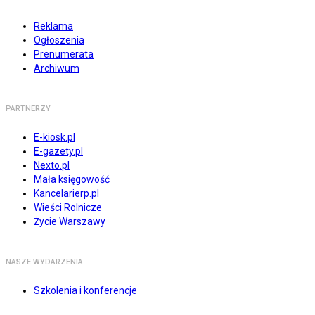
Reklama
Ogłoszenia
Prenumerata
Archiwum
PARTNERZY
E-kiosk.pl
E-gazety.pl
Nexto.pl
Mała księgowość
Kancelarierp.pl
Wieści Rolnicze
Życie Warszawy
NASZE WYDARZENIA
Szkolenia i konferencje