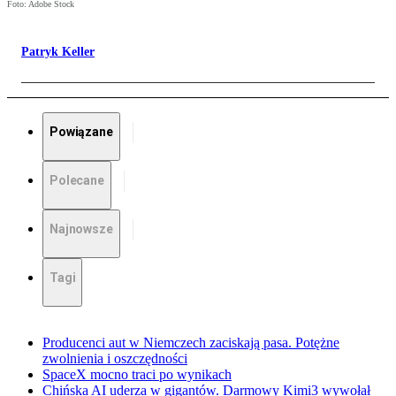
Foto: Adobe Stock
Patryk Keller
Powiązane
Polecane
Najnowsze
Tagi
Producenci aut w Niemczech zaciskają pasa. Potężne
zwolnienia i oszczędności
SpaceX mocno traci po wynikach
Chińska AI uderza w gigantów. Darmowy Kimi3 wywołał