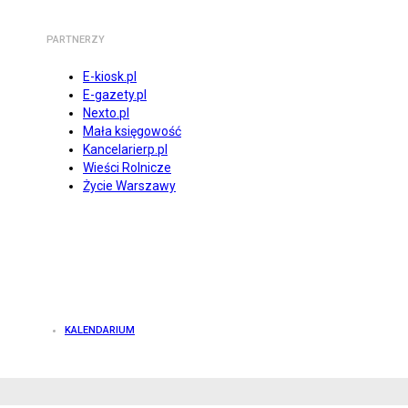
PARTNERZY
E-kiosk.pl
E-gazety.pl
Nexto.pl
Mała księgowość
Kancelarierp.pl
Wieści Rolnicze
Życie Warszawy
KALENDARIUM