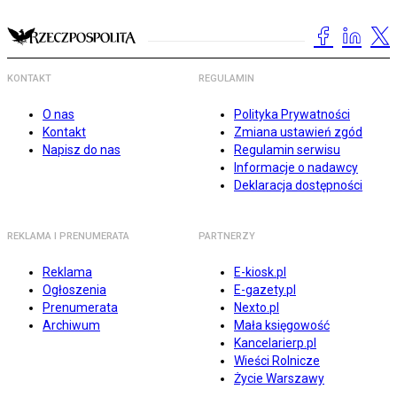
KONTAKT
REGULAMIN
O nas
Polityka Prywatności
Kontakt
Zmiana ustawień zgód
Napisz do nas
Regulamin serwisu
Informacje o nadawcy
Deklaracja dostępności
REKLAMA I PRENUMERATA
PARTNERZY
Reklama
E-kiosk.pl
Ogłoszenia
E-gazety.pl
Prenumerata
Nexto.pl
Archiwum
Mała księgowość
Kancelarierp.pl
Wieści Rolnicze
Życie Warszawy