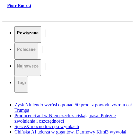
Piotr Rudzki
Powiązane
Polecane
Najnowsze
Tagi
Zysk Nintendo wzrósł o ponad 50 proc. z powodu zwrotu ceł
Trumpa
Producenci aut w Niemczech zaciskają pasa. Potężne
zwolnienia i oszczędności
SpaceX mocno traci po wynikach
Chińska AI uderza w gigantów. Darmowy Kimi3 wywołał