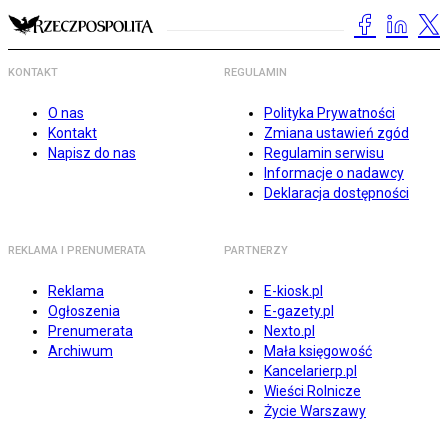
KONTAKT
REGULAMIN
O nas
Polityka Prywatności
Kontakt
Zmiana ustawień zgód
Napisz do nas
Regulamin serwisu
Informacje o nadawcy
Deklaracja dostępności
REKLAMA I PRENUMERATA
PARTNERZY
Reklama
E-kiosk.pl
Ogłoszenia
E-gazety.pl
Prenumerata
Nexto.pl
Archiwum
Mała księgowość
Kancelarierp.pl
Wieści Rolnicze
Życie Warszawy