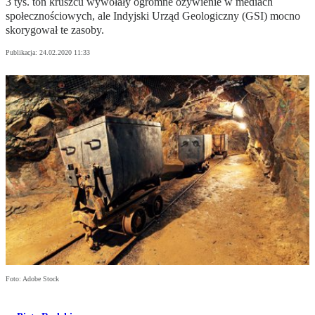
3 tys. ton kruszcu wywołały ogromne ożywienie w mediach
społecznościowych, ale Indyjski Urząd Geologiczny (GSI) mocno
skorygował te zasoby.
Publikacja:
24.02.2020 11:33
Foto: Adobe Stock