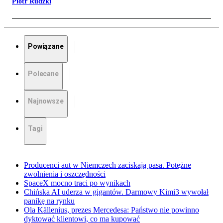
Piotr Rudzki
Powiązane
Polecane
Najnowsze
Tagi
Producenci aut w Niemczech zaciskają pasa. Potężne
zwolnienia i oszczędności
SpaceX mocno traci po wynikach
Chińska AI uderza w gigantów. Darmowy Kimi3 wywołał
panikę na rynku
Ola Källenius, prezes Mercedesa: Państwo nie powinno
dyktować klientowi, co ma kupować