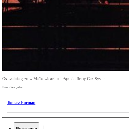
Osuszalnia gazu w Maćkowicach należąca do firmy Gaz-System
Foto: Gaz-System
Tomasz Furman
Powiązane