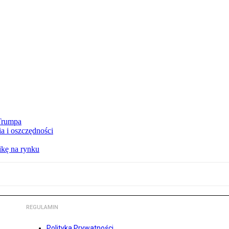
 Trumpa
a i oszczędności
kę na rynku
REGULAMIN
Polityka Prywatności