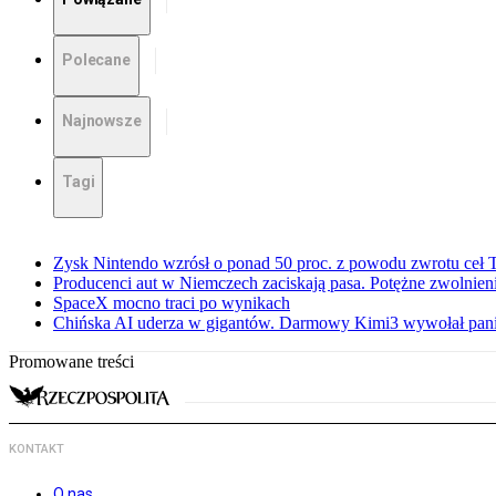
Polecane
Najnowsze
Tagi
Zysk Nintendo wzrósł o ponad 50 proc. z powodu zwrotu ceł
Producenci aut w Niemczech zaciskają pasa. Potężne zwolnieni
SpaceX mocno traci po wynikach
Chińska AI uderza w gigantów. Darmowy Kimi3 wywołał pani
Promowane treści
KONTAKT
O nas