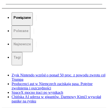
Powiązane
Polecane
Najnowsze
Tagi
Zysk Nintendo wzrósł o ponad 50 proc. z powodu zwrotu ceł
Trumpa
Producenci aut w Niemczech zaciskają pasa. Potężne
zwolnienia i oszczędności
SpaceX mocno traci po wynikach
Chińska AI uderza w gigantów. Darmowy Kimi3 wywołał
panikę na rynku