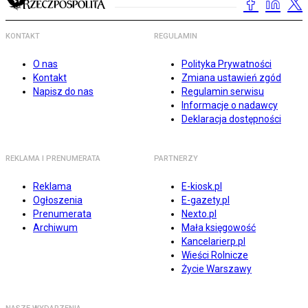
KONTAKT
REGULAMIN
O nas
Polityka Prywatności
Kontakt
Zmiana ustawień zgód
Napisz do nas
Regulamin serwisu
Informacje o nadawcy
Deklaracja dostępności
REKLAMA I PRENUMERATA
PARTNERZY
Reklama
E-kiosk.pl
Ogłoszenia
E-gazety.pl
Prenumerata
Nexto.pl
Archiwum
Mała księgowość
Kancelarierp.pl
Wieści Rolnicze
Życie Warszawy