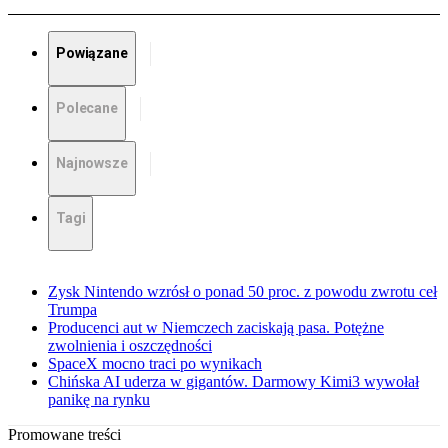
Powiązane
Polecane
Najnowsze
Tagi
Zysk Nintendo wzrósł o ponad 50 proc. z powodu zwrotu ceł
Trumpa
Producenci aut w Niemczech zaciskają pasa. Potężne
zwolnienia i oszczędności
SpaceX mocno traci po wynikach
Chińska AI uderza w gigantów. Darmowy Kimi3 wywołał
panikę na rynku
Promowane treści