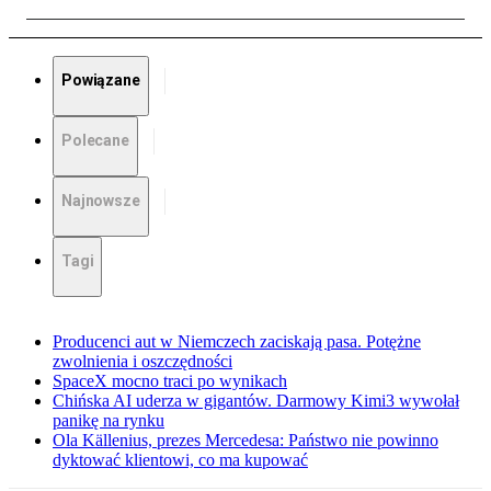
Powiązane
Polecane
Najnowsze
Tagi
Producenci aut w Niemczech zaciskają pasa. Potężne
zwolnienia i oszczędności
SpaceX mocno traci po wynikach
Chińska AI uderza w gigantów. Darmowy Kimi3 wywołał
panikę na rynku
Ola Källenius, prezes Mercedesa: Państwo nie powinno
dyktować klientowi, co ma kupować