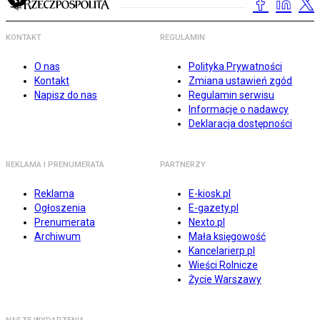
KONTAKT
REGULAMIN
O nas
Polityka Prywatności
Kontakt
Zmiana ustawień zgód
Napisz do nas
Regulamin serwisu
Informacje o nadawcy
Deklaracja dostępności
REKLAMA I PRENUMERATA
PARTNERZY
Reklama
E-kiosk.pl
Ogłoszenia
E-gazety.pl
Prenumerata
Nexto.pl
Archiwum
Mała księgowość
Kancelarierp.pl
Wieści Rolnicze
Życie Warszawy