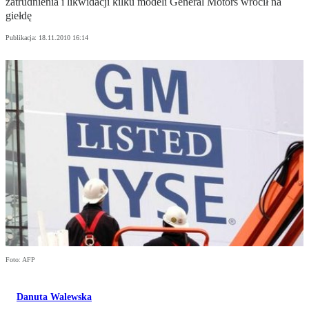
zatrudnienia i likwidacji kilku modeli General Motors wrócił na
giełdę
Publikacja:
18.11.2010 16:14
Foto: AFP
Danuta Walewska