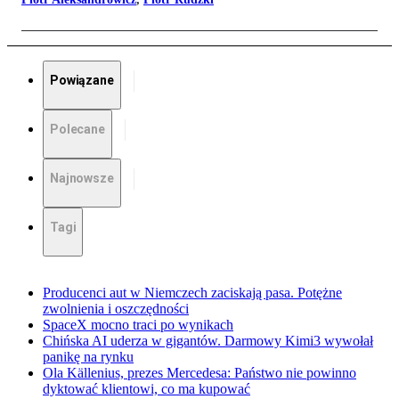
Powiązane
Polecane
Najnowsze
Tagi
Producenci aut w Niemczech zaciskają pasa. Potężne
zwolnienia i oszczędności
SpaceX mocno traci po wynikach
Chińska AI uderza w gigantów. Darmowy Kimi3 wywołał
panikę na rynku
Ola Källenius, prezes Mercedesa: Państwo nie powinno
dyktować klientowi, co ma kupować