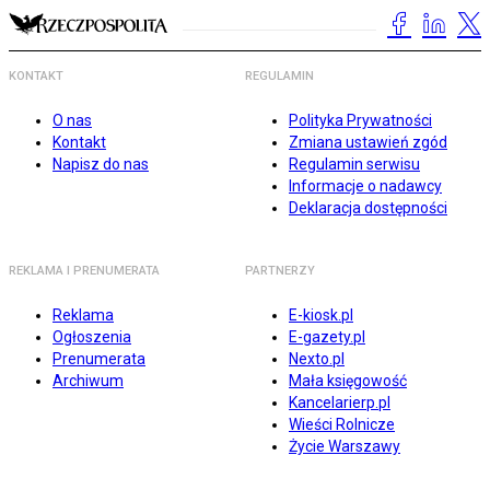
KONTAKT
REGULAMIN
O nas
Polityka Prywatności
Kontakt
Zmiana ustawień zgód
Napisz do nas
Regulamin serwisu
Informacje o nadawcy
Deklaracja dostępności
REKLAMA I PRENUMERATA
PARTNERZY
Reklama
E-kiosk.pl
Ogłoszenia
E-gazety.pl
Prenumerata
Nexto.pl
Archiwum
Mała księgowość
Kancelarierp.pl
Wieści Rolnicze
Życie Warszawy