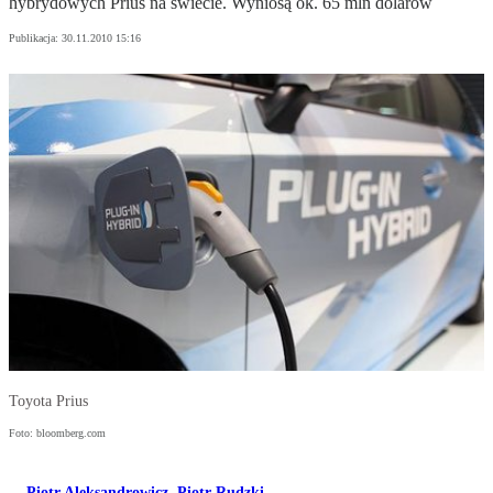
hybrydowych Prius na świecie. Wyniosą ok. 65 mln dolarów
Publikacja:
30.11.2010 15:16
Toyota Prius
Foto: bloomberg.com
Piotr Aleksandrowicz
,
Piotr Rudzki