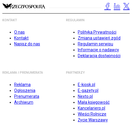
KONTAKT
REGULAMIN
O nas
Polityka Prywatności
Kontakt
Zmiana ustawień zgód
Napisz do nas
Regulamin serwisu
Informacje o nadawcy
Deklaracja dostępności
REKLAMA I PRENUMERATA
PARTNERZY
Reklama
E-kiosk.pl
Ogłoszenia
E-gazety.pl
Prenumerata
Nexto.pl
Archiwum
Mała księgowość
Kancelarierp.pl
Wieści Rolnicze
Życie Warszawy