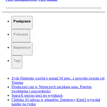
Powiązane
Polecane
Najnowsze
Tagi
Zysk Nintendo wzrósł o ponad 50 proc. z powodu zwrotu ceł
Trumpa
Producenci aut w Niemczech zaciskają pasa. Potężne
zwolnienia i oszczędności
SpaceX mocno traci po wynikach
Chińska AI uderza w gigantów. Darmowy Kimi3 wywołał
panikę na rynku