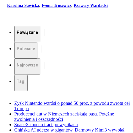
Karolina Sawicka
,
Iwona Trusewicz
,
Ksawery Wardacki
Powiązane
Polecane
Najnowsze
Tagi
Zysk Nintendo wzrósł o ponad 50 proc. z powodu zwrotu ceł
Trumpa
Producenci aut w Niemczech zaciskają pasa. Potężne
zwolnienia i oszczędności
SpaceX mocno traci po wynikach
Chińska AI uderza w gigantów. Darmowy Kimi3 wywołał