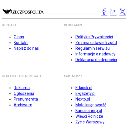
KONTAKT
REGULAMIN
O nas
Polityka Prywatności
Kontakt
Zmiana ustawień zgód
Napisz do nas
Regulamin serwisu
Informacje o nadawcy
Deklaracja dostępności
REKLAMA I PRENUMERATA
PARTNERZY
Reklama
E-kiosk.pl
Ogłoszenia
E-gazety.pl
Prenumerata
Nexto.pl
Archiwum
Mała księgowość
Kancelarierp.pl
Wieści Rolnicze
Życie Warszawy