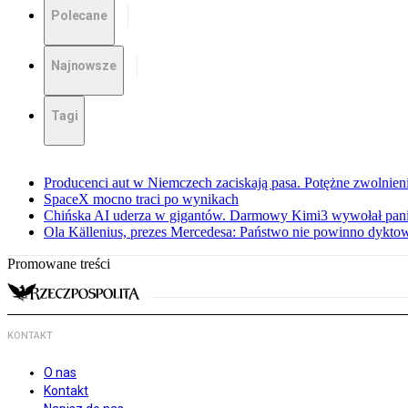
Polecane
Najnowsze
Tagi
Producenci aut w Niemczech zaciskają pasa. Potężne zwolnieni
SpaceX mocno traci po wynikach
Chińska AI uderza w gigantów. Darmowy Kimi3 wywołał pani
Ola Källenius, prezes Mercedesa: Państwo nie powinno dykto
Promowane treści
KONTAKT
O nas
Kontakt