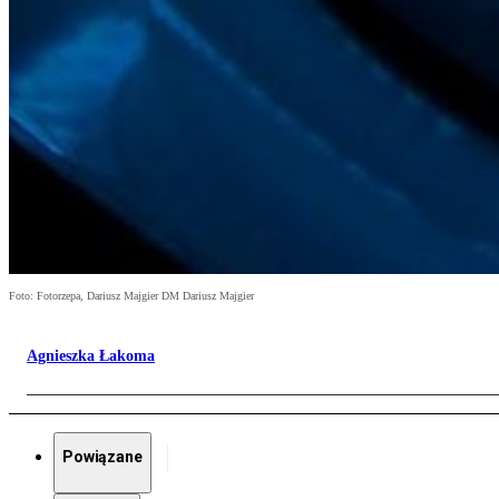
Foto: Fotorzepa, Dariusz Majgier DM Dariusz Majgier
Agnieszka Łakoma
Powiązane