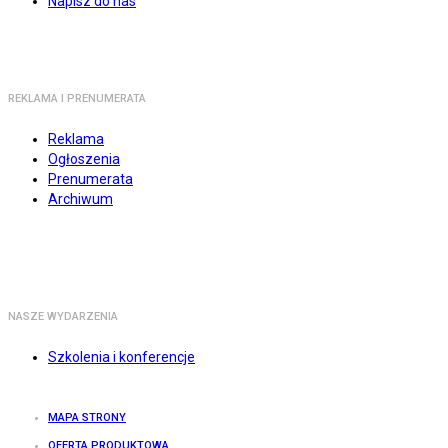
Napisz do nas
REKLAMA I PRENUMERATA
Reklama
Ogłoszenia
Prenumerata
Archiwum
NASZE WYDARZENIA
Szkolenia i konferencje
MAPA STRONY
OFERTA PRODUKTOWA