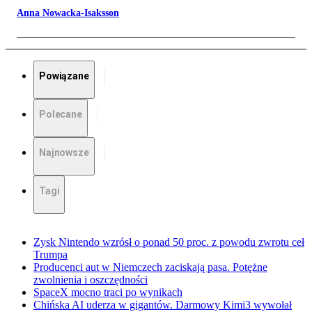
Anna Nowacka-Isaksson
Powiązane
Polecane
Najnowsze
Tagi
Zysk Nintendo wzrósł o ponad 50 proc. z powodu zwrotu ceł
Trumpa
Producenci aut w Niemczech zaciskają pasa. Potężne
zwolnienia i oszczędności
SpaceX mocno traci po wynikach
Chińska AI uderza w gigantów. Darmowy Kimi3 wywołał