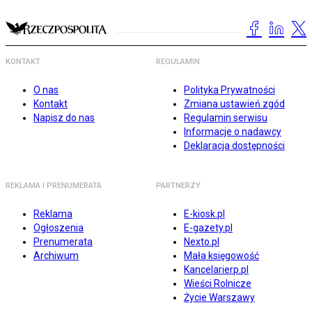
KONTAKT
REGULAMIN
O nas
Polityka Prywatności
Kontakt
Zmiana ustawień zgód
Napisz do nas
Regulamin serwisu
Informacje o nadawcy
Deklaracja dostępności
REKLAMA I PRENUMERATA
PARTNERZY
Reklama
E-kiosk.pl
Ogłoszenia
E-gazety.pl
Prenumerata
Nexto.pl
Archiwum
Mała księgowość
Kancelarierp.pl
Wieści Rolnicze
Życie Warszawy