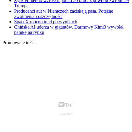
Zysk Nintendo wzrósł o ponad 50 proc. z powodu zwrotu ceł
Trumpa
Producenci aut w Niemczech zaciskają pasa. Potężne
zwolnienia i oszczędności
SpaceX mocno traci po wynikach
Chińska AI uderza w gigantów. Darmowy Kimi3 wywołał
panikę na rynku
Promowane treści