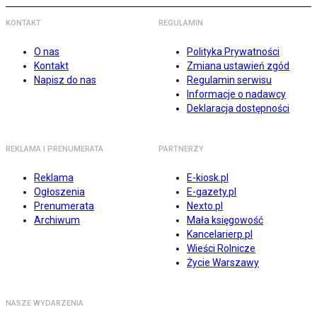
KONTAKT
REGULAMIN
O nas
Polityka Prywatności
Kontakt
Zmiana ustawień zgód
Napisz do nas
Regulamin serwisu
Informacje o nadawcy
Deklaracja dostępności
REKLAMA I PRENUMERATA
PARTNERZY
Reklama
E-kiosk.pl
Ogłoszenia
E-gazety.pl
Prenumerata
Nexto.pl
Archiwum
Mała księgowość
Kancelarierp.pl
Wieści Rolnicze
Życie Warszawy
NASZE WYDARZENIA