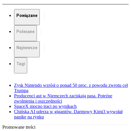
Powiązane
Polecane
Najnowsze
Tagi
Zysk Nintendo wzrósł o ponad 50 proc. z powodu zwrotu ceł
Trumpa
Producenci aut w Niemczech zaciskają pasa. Potężne
zwolnienia i oszczędności
SpaceX mocno traci po wynikach
Chińska AI uderza w gigantów. Darmowy Kimi3 wywołał
panikę na rynku
Promowane treści