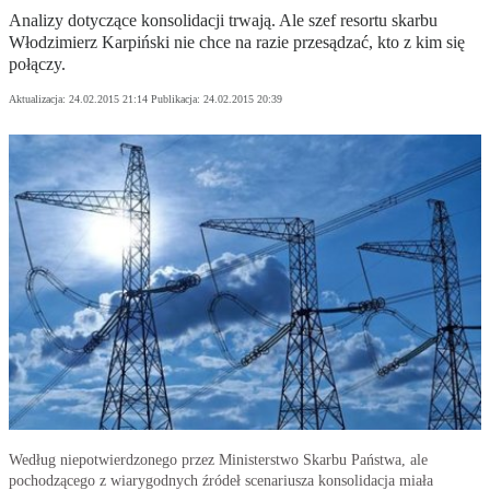
Analizy dotyczące konsolidacji trwają. Ale szef resortu skarbu
Włodzimierz Karpiński nie chce na razie przesądzać, kto z kim się
połączy.
Aktualizacja:
24.02.2015 21:14
Publikacja:
24.02.2015 20:39
Według niepotwierdzonego przez Ministerstwo Skarbu Państwa, ale
pochodzącego z wiarygodnych źródeł scenariusza konsolidacja miała