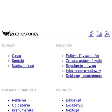
KONTAKT
REGULAMIN
O nas
Polityka Prywatności
Kontakt
Zmiana ustawień zgód
Napisz do nas
Regulamin serwisu
Informacje o nadawcy
Deklaracja dostępności
REKLAMA I PRENUMERATA
PARTNERZY
Reklama
E-kiosk.pl
Ogłoszenia
E-gazety.pl
Prenumerata
Nexto.pl