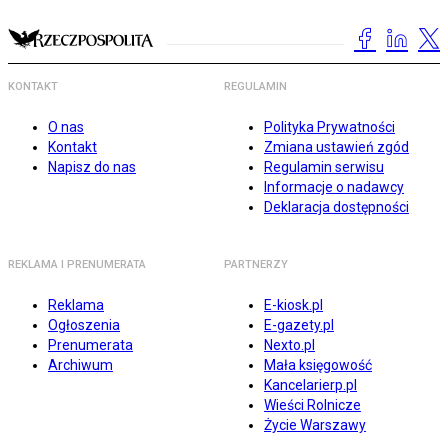
KONTAKT
REGULAMIN
O nas
Polityka Prywatności
Kontakt
Zmiana ustawień zgód
Napisz do nas
Regulamin serwisu
Informacje o nadawcy
Deklaracja dostępności
REKLAMA I PRENUMERATA
PARTNERZY
Reklama
E-kiosk.pl
Ogłoszenia
E-gazety.pl
Prenumerata
Nexto.pl
Archiwum
Mała księgowość
Kancelarierp.pl
Wieści Rolnicze
Życie Warszawy