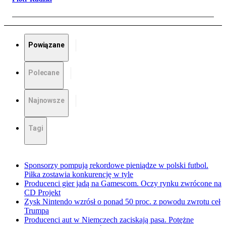
Powiązane
Polecane
Najnowsze
Tagi
Sponsorzy pompują rekordowe pieniądze w polski futbol.
Piłka zostawia konkurencję w tyle
Producenci gier jadą na Gamescom. Oczy rynku zwrócone na
CD Projekt
Zysk Nintendo wzrósł o ponad 50 proc. z powodu zwrotu ceł
Trumpa
Producenci aut w Niemczech zaciskają pasa. Potężne