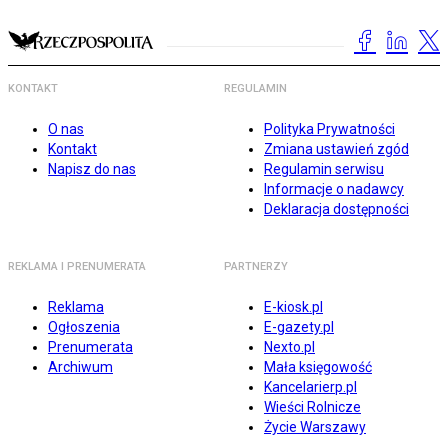
KONTAKT
REGULAMIN
O nas
Polityka Prywatności
Kontakt
Zmiana ustawień zgód
Napisz do nas
Regulamin serwisu
Informacje o nadawcy
Deklaracja dostępności
REKLAMA I PRENUMERATA
PARTNERZY
Reklama
E-kiosk.pl
Ogłoszenia
E-gazety.pl
Prenumerata
Nexto.pl
Archiwum
Mała księgowość
Kancelarierp.pl
Wieści Rolnicze
Życie Warszawy