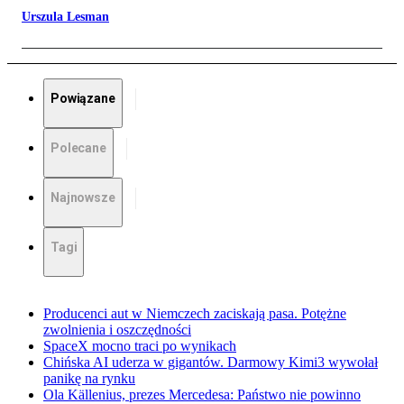
Urszula Lesman
Powiązane
Polecane
Najnowsze
Tagi
Producenci aut w Niemczech zaciskają pasa. Potężne
zwolnienia i oszczędności
SpaceX mocno traci po wynikach
Chińska AI uderza w gigantów. Darmowy Kimi3 wywołał
panikę na rynku
Ola Källenius, prezes Mercedesa: Państwo nie powinno