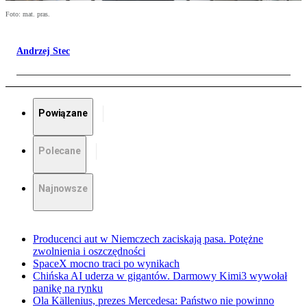
Foto: mat. pras.
Andrzej Stec
Powiązane
Polecane
Najnowsze
Producenci aut w Niemczech zaciskają pasa. Potężne
zwolnienia i oszczędności
SpaceX mocno traci po wynikach
Chińska AI uderza w gigantów. Darmowy Kimi3 wywołał
panikę na rynku
Ola Källenius, prezes Mercedesa: Państwo nie powinno