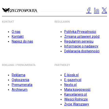
KONTAKT
REGULAMIN
O nas
Polityka Prywatności
Kontakt
Zmiana ustawień zgód
Napisz do nas
Regulamin serwisu
Informacje o nadawcy
Deklaracja dostępności
REKLAMA I PRENUMERATA
PARTNERZY
Reklama
E-kiosk.pl
Ogłoszenia
E-gazety.pl
Prenumerata
Nexto.pl
Archiwum
Mała księgowość
Kancelarierp.pl
Wieści Rolnicze
Życie Warszawy