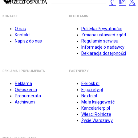
KONTAKT
REGULAMIN
O nas
Polityka Prywatności
Kontakt
Zmiana ustawień zgód
Napisz do nas
Regulamin serwisu
Informacje o nadawcy
Deklaracja dostępności
REKLAMA I PRENUMERATA
PARTNERZY
Reklama
E-kiosk.pl
Ogłoszenia
E-gazety.pl
Prenumerata
Nexto.pl
Archiwum
Mała księgowość
Kancelarierp.pl
Wieści Rolnicze
Życie Warszawy