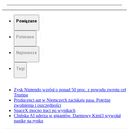
Powiązane
Polecane
Najnowsze
Tagi
Zysk Nintendo wzrósł o ponad 50 proc. z powodu zwrotu ceł
Trumpa
Producenci aut w Niemczech zaciskają pasa. Potężne
zwolnienia i oszczędności
SpaceX mocno traci po wynikach
Chińska AI uderza w gigantów. Darmowy Kimi3 wywołał
panikę na rynku