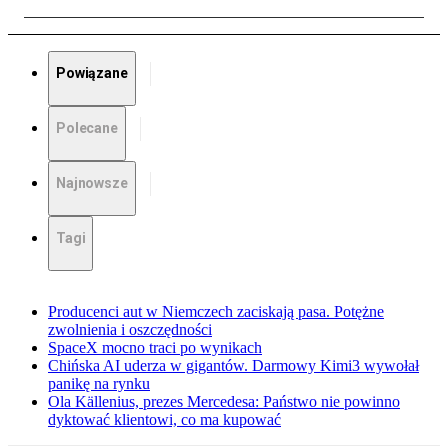
Powiązane
Polecane
Najnowsze
Tagi
Producenci aut w Niemczech zaciskają pasa. Potężne
zwolnienia i oszczędności
SpaceX mocno traci po wynikach
Chińska AI uderza w gigantów. Darmowy Kimi3 wywołał
panikę na rynku
Ola Källenius, prezes Mercedesa: Państwo nie powinno
dyktować klientowi, co ma kupować