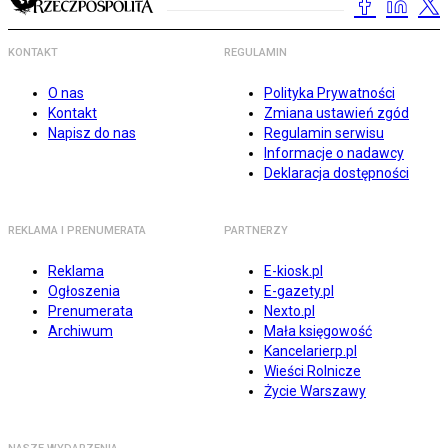
KONTAKT
REGULAMIN
O nas
Polityka Prywatności
Kontakt
Zmiana ustawień zgód
Napisz do nas
Regulamin serwisu
Informacje o nadawcy
Deklaracja dostępności
REKLAMA I PRENUMERATA
PARTNERZY
Reklama
E-kiosk.pl
Ogłoszenia
E-gazety.pl
Prenumerata
Nexto.pl
Archiwum
Mała księgowość
Kancelarierp.pl
Wieści Rolnicze
Życie Warszawy