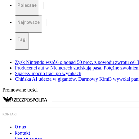
Polecane
Najnowsze
Tagi
Zysk Nintendo wzrósł o ponad 50 proc. z powodu zwrotu ceł
Producenci aut w Niemczech zaciskają pasa. Potężne zwolnieni
SpaceX mocno traci po wynikach
Chińska AI uderza w gigantów. Darmowy Kimi3 wywołał pani
Promowane treści
KONTAKT
O nas
Kontakt