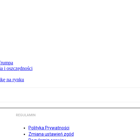
 Trumpa
a i oszczędności
kę na rynku
REGULAMIN
Polityka Prywatności
Zmiana ustawień zgód