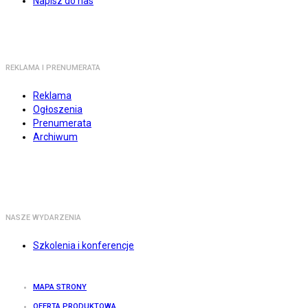
Napisz do nas
REKLAMA I PRENUMERATA
Reklama
Ogłoszenia
Prenumerata
Archiwum
NASZE WYDARZENIA
Szkolenia i konferencje
MAPA STRONY
OFERTA PRODUKTOWA