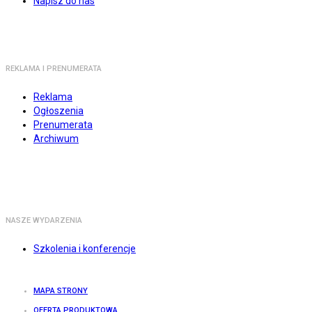
Napisz do nas
REKLAMA I PRENUMERATA
Reklama
Ogłoszenia
Prenumerata
Archiwum
NASZE WYDARZENIA
Szkolenia i konferencje
MAPA STRONY
OFERTA PRODUKTOWA