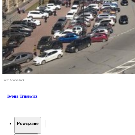
Foto: AdobeStock
Iwona Trusewicz
Powiązane