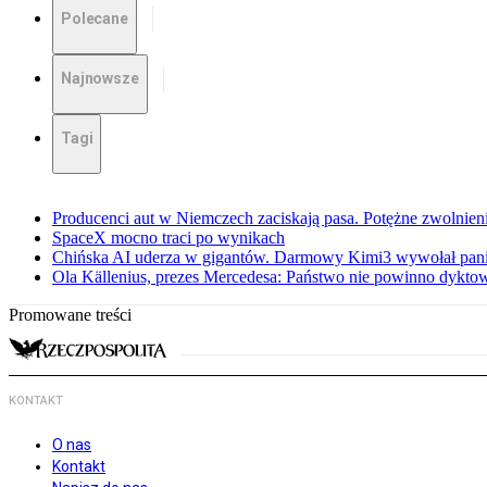
Polecane
Najnowsze
Tagi
Producenci aut w Niemczech zaciskają pasa. Potężne zwolnieni
SpaceX mocno traci po wynikach
Chińska AI uderza w gigantów. Darmowy Kimi3 wywołał pani
Ola Källenius, prezes Mercedesa: Państwo nie powinno dykto
Promowane treści
KONTAKT
O nas
Kontakt