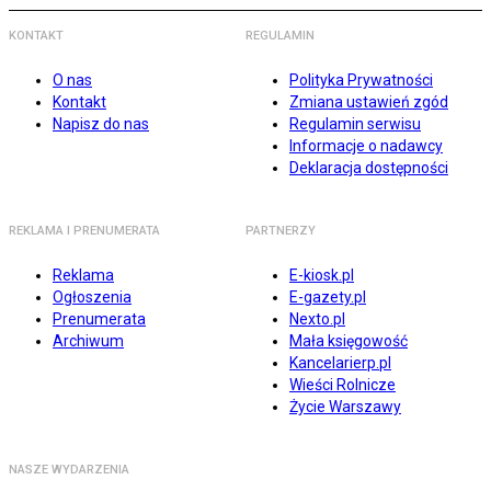
KONTAKT
REGULAMIN
O nas
Polityka Prywatności
Kontakt
Zmiana ustawień zgód
Napisz do nas
Regulamin serwisu
Informacje o nadawcy
Deklaracja dostępności
REKLAMA I PRENUMERATA
PARTNERZY
Reklama
E-kiosk.pl
Ogłoszenia
E-gazety.pl
Prenumerata
Nexto.pl
Archiwum
Mała księgowość
Kancelarierp.pl
Wieści Rolnicze
Życie Warszawy
NASZE WYDARZENIA