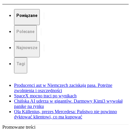
Powiązane
Polecane
Najnowsze
Tagi
Producenci aut w Niemczech zaciskają pasa. Potężne
zwolnienia i oszczędności
SpaceX mocno traci po wynikach
Chińska AI uderza w gigantów. Darmowy Kimi3 wywołał
panikę na rynku
Ola Källenius, prezes Mercedesa: Państwo nie powinno
dyktować klientowi, co ma kupować
Promowane treści