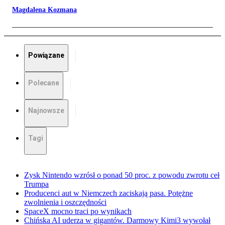
Magdalena Kozmana
Powiązane
Polecane
Najnowsze
Tagi
Zysk Nintendo wzrósł o ponad 50 proc. z powodu zwrotu ceł
Trumpa
Producenci aut w Niemczech zaciskają pasa. Potężne
zwolnienia i oszczędności
SpaceX mocno traci po wynikach
Chińska AI uderza w gigantów. Darmowy Kimi3 wywołał