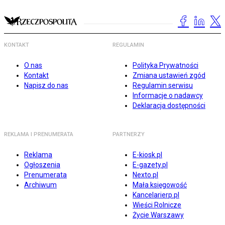
KONTAKT
REGULAMIN
O nas
Polityka Prywatności
Kontakt
Zmiana ustawień zgód
Napisz do nas
Regulamin serwisu
Informacje o nadawcy
Deklaracja dostępności
REKLAMA I PRENUMERATA
PARTNERZY
Reklama
E-kiosk.pl
Ogłoszenia
E-gazety.pl
Prenumerata
Nexto.pl
Archiwum
Mała księgowość
Kancelarierp.pl
Wieści Rolnicze
Życie Warszawy