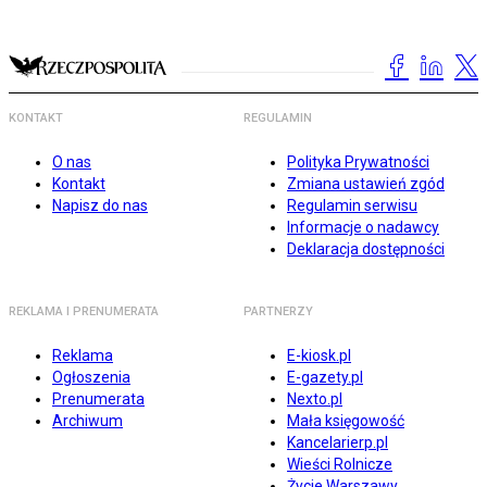
KONTAKT
REGULAMIN
O nas
Polityka Prywatności
Kontakt
Zmiana ustawień zgód
Napisz do nas
Regulamin serwisu
Informacje o nadawcy
Deklaracja dostępności
REKLAMA I PRENUMERATA
PARTNERZY
Reklama
E-kiosk.pl
Ogłoszenia
E-gazety.pl
Prenumerata
Nexto.pl
Archiwum
Mała księgowość
Kancelarierp.pl
Wieści Rolnicze
Życie Warszawy