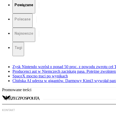
Powiązane
Polecane
Najnowsze
Tagi
Zysk Nintendo wzrósł o ponad 50 proc. z powodu zwrotu ceł
Producenci aut w Niemczech zaciskają pasa. Potężne zwolnieni
SpaceX mocno traci po wynikach
Chińska AI uderza w gigantów. Darmowy Kimi3 wywołał pani
Promowane treści
KONTAKT