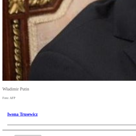
Władimir Putin
Foto: AFP
Iwona Trusewicz