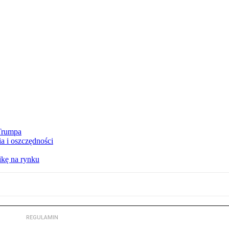
 Trumpa
a i oszczędności
kę na rynku
REGULAMIN