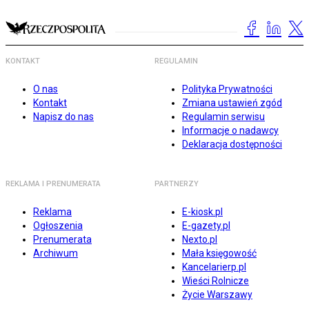
KONTAKT
REGULAMIN
O nas
Polityka Prywatności
Kontakt
Zmiana ustawień zgód
Napisz do nas
Regulamin serwisu
Informacje o nadawcy
Deklaracja dostępności
REKLAMA I PRENUMERATA
PARTNERZY
Reklama
E-kiosk.pl
Ogłoszenia
E-gazety.pl
Prenumerata
Nexto.pl
Archiwum
Mała księgowość
Kancelarierp.pl
Wieści Rolnicze
Życie Warszawy