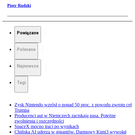
Piotr Rudzki
Powiązane
Polecane
Najnowsze
Tagi
Zysk Nintendo wzrósł o ponad 50 proc. z powodu zwrotu ceł
Trumpa
Producenci aut w Niemczech zaciskają pasa. Potężne
zwolnienia i oszczędności
SpaceX mocno traci po wynikach
Chińska AI uderza w gigantów. Darmowy Kimi3 wywołał