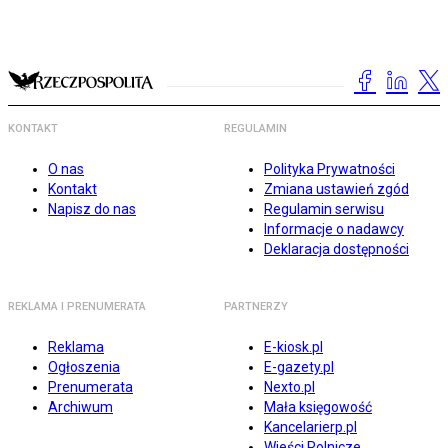
KONTAKT
REGULAMIN
O nas
Polityka Prywatności
Kontakt
Zmiana ustawień zgód
Napisz do nas
Regulamin serwisu
Informacje o nadawcy
Deklaracja dostępności
REKLAMA I PRENUMERATA
PARTNERZY
Reklama
E-kiosk.pl
Ogłoszenia
E-gazety.pl
Prenumerata
Nexto.pl
Archiwum
Mała księgowość
Kancelarierp.pl
Wieści Rolnicze