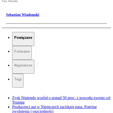
Foto: Mercedes
Sebastian Wiadomski
Powiązane
Polecane
Najnowsze
Tagi
Zysk Nintendo wzrósł o ponad 50 proc. z powodu zwrotu ceł
Trumpa
Producenci aut w Niemczech zaciskają pasa. Potężne
zwolnienia i oszczędności