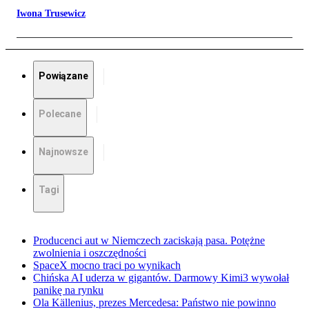
Iwona Trusewicz
Powiązane
Polecane
Najnowsze
Tagi
Producenci aut w Niemczech zaciskają pasa. Potężne
zwolnienia i oszczędności
SpaceX mocno traci po wynikach
Chińska AI uderza w gigantów. Darmowy Kimi3 wywołał
panikę na rynku
Ola Källenius, prezes Mercedesa: Państwo nie powinno