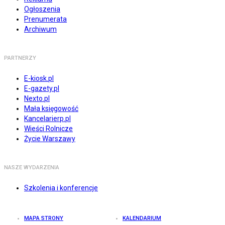
Ogłoszenia
Prenumerata
Archiwum
PARTNERZY
E-kiosk.pl
E-gazety.pl
Nexto.pl
Mała księgowość
Kancelarierp.pl
Wieści Rolnicze
Życie Warszawy
NASZE WYDARZENIA
Szkolenia i konferencje
MAPA STRONY
KALENDARIUM