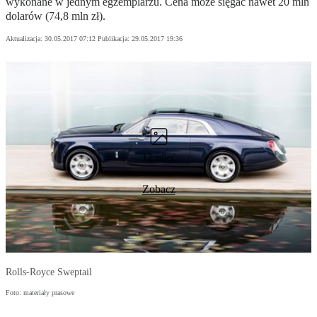
wykonane w jednym egzemplarzu. Cena może sięgać nawet 20 mln
dolarów (74,8 mln zł).
Aktualizacja:
30.05.2017 07:12
Publikacja:
29.05.2017 19:36
12 zdjęć
Zobacz
Rolls-Royce Sweptail
Foto: materiały prasowe