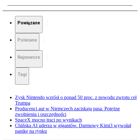
Powiązane
Polecane
Najnowsze
Tagi
Zysk Nintendo wzrósł o ponad 50 proc. z powodu zwrotu ceł
Trumpa
Producenci aut w Niemczech zaciskają pasa. Potężne
zwolnienia i oszczędności
SpaceX mocno traci po wynikach
Chińska AI uderza w gigantów. Darmowy Kimi3 wywołał
panikę na rynku