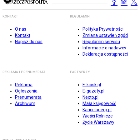
KONTAKT
REGULAMIN
O nas
Polityka Prywatności
Kontakt
Zmiana ustawień zgód
Napisz do nas
Regulamin serwisu
Informacje o nadawcy
Deklaracja dostępności
REKLAMA I PRENUMERATA
PARTNERZY
Reklama
E-kiosk.pl
Ogłoszenia
E-gazety.pl
Prenumerata
Nexto.pl
Archiwum
Mała księgowość
Kancelarierp.pl
Wieści Rolnicze
Życie Warszawy