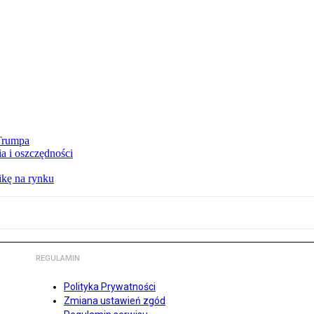
 Trumpa
a i oszczędności
kę na rynku
REGULAMIN
Polityka Prywatności
Zmiana ustawień zgód