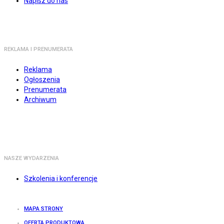
Napisz do nas
REKLAMA I PRENUMERATA
Reklama
Ogłoszenia
Prenumerata
Archiwum
NASZE WYDARZENIA
Szkolenia i konferencje
MAPA STRONY
OFERTA PRODUKTOWA