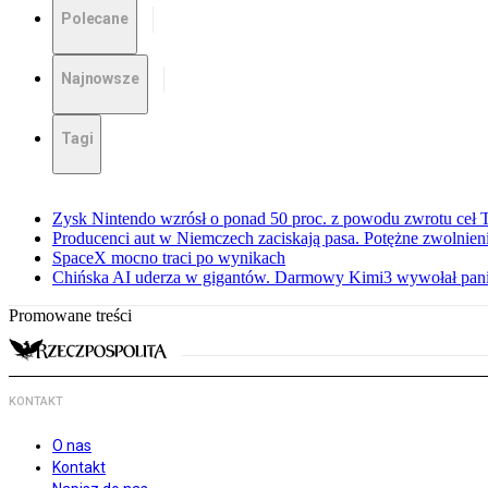
Polecane
Najnowsze
Tagi
Zysk Nintendo wzrósł o ponad 50 proc. z powodu zwrotu ceł
Producenci aut w Niemczech zaciskają pasa. Potężne zwolnieni
SpaceX mocno traci po wynikach
Chińska AI uderza w gigantów. Darmowy Kimi3 wywołał pani
Promowane treści
KONTAKT
O nas
Kontakt