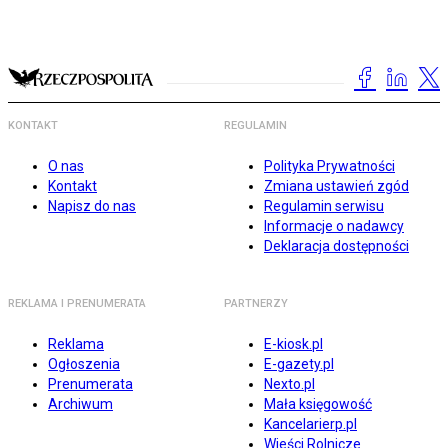
KONTAKT
REGULAMIN
O nas
Polityka Prywatności
Kontakt
Zmiana ustawień zgód
Napisz do nas
Regulamin serwisu
Informacje o nadawcy
Deklaracja dostępności
REKLAMA I PRENUMERATA
PARTNERZY
Reklama
E-kiosk.pl
Ogłoszenia
E-gazety.pl
Prenumerata
Nexto.pl
Archiwum
Mała księgowość
Kancelarierp.pl
Wieści Rolnicze