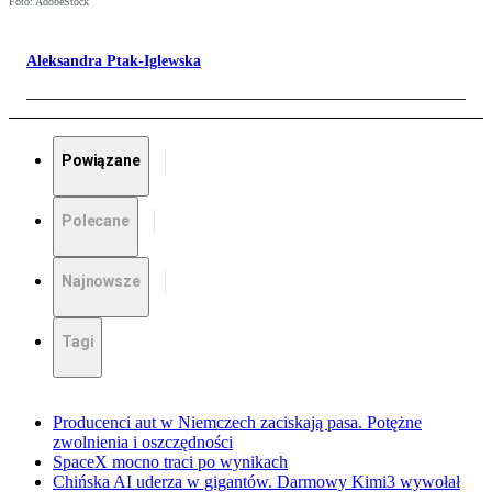
Foto: AdobeStock
Aleksandra Ptak-Iglewska
Powiązane
Polecane
Najnowsze
Tagi
Producenci aut w Niemczech zaciskają pasa. Potężne
zwolnienia i oszczędności
SpaceX mocno traci po wynikach
Chińska AI uderza w gigantów. Darmowy Kimi3 wywołał