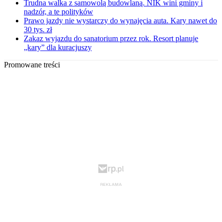
Trudna walka z samowolą budowlaną. NIK wini gminy i
nadzór, a te polityków
Prawo jazdy nie wystarczy do wynajęcia auta. Kary nawet do
30 tys. zł
Zakaz wyjazdu do sanatorium przez rok. Resort planuje
„kary” dla kuracjuszy
Promowane treści