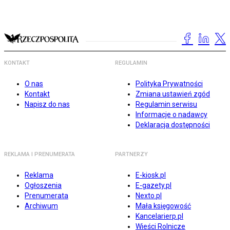
KONTAKT
REGULAMIN
O nas
Polityka Prywatności
Kontakt
Zmiana ustawień zgód
Napisz do nas
Regulamin serwisu
Informacje o nadawcy
Deklaracja dostępności
REKLAMA I PRENUMERATA
PARTNERZY
Reklama
E-kiosk.pl
Ogłoszenia
E-gazety.pl
Prenumerata
Nexto.pl
Archiwum
Mała księgowość
Kancelarierp.pl
Wieści Rolnicze