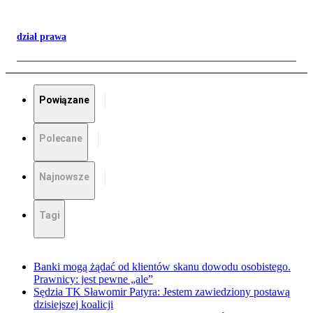
dział prawa
Powiązane
Polecane
Najnowsze
Tagi
Banki mogą żądać od klientów skanu dowodu osobistego.
Prawnicy: jest pewne „ale”
Sędzia TK Sławomir Patyra: Jestem zawiedziony postawą
dzisiejszej koalicji