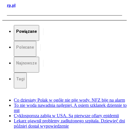
rp.pl
Powiązane
Polecane
Najnowsze
Tagi
Co dziesiąty Polak w ogóle nie pije wody. NFZ bije na alarm
To nie woda nawadnia najlepiej. A osiem szklanek dziennie to
mit
Cyklosporoza zabija w USA. Są pierwsze ofiary epidemii
Lekarz ujawnił problemy zadłużonego szpitala. Dziewięć dni
później dostał wypowiedzenie