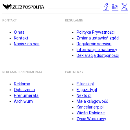
KONTAKT
REGULAMIN
O nas
Polityka Prywatności
Kontakt
Zmiana ustawień zgód
Napisz do nas
Regulamin serwisu
Informacje o nadawcy
Deklaracja dostępności
REKLAMA I PRENUMERATA
PARTNERZY
Reklama
E-kiosk.pl
Ogłoszenia
E-gazety.pl
Prenumerata
Nexto.pl
Archiwum
Mała księgowość
Kancelarierp.pl
Wieści Rolnicze
Życie Warszawy