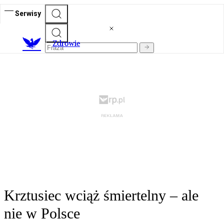
Serwisy
Z
drowie
Krztusiec wciąż śmiertelny – ale
nie w Polsce