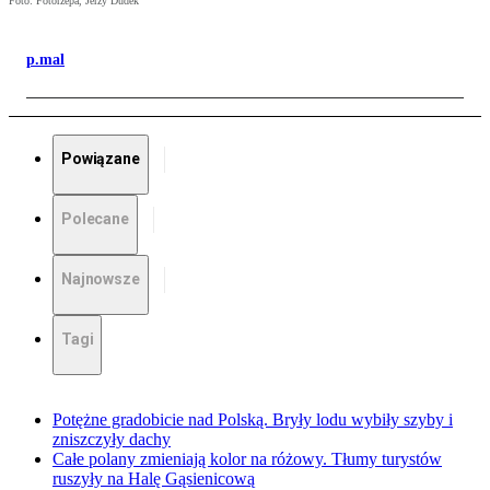
Foto: Fotorzepa, Jerzy Dudek
p.mal
Powiązane
Polecane
Najnowsze
Tagi
Potężne gradobicie nad Polską. Bryły lodu wybiły szyby i
zniszczyły dachy
Całe polany zmieniają kolor na różowy. Tłumy turystów
ruszyły na Halę Gąsienicową