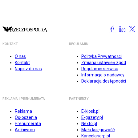
KONTAKT
REGULAMIN
O nas
Polityka Prywatności
Kontakt
Zmiana ustawień zgód
Napisz do nas
Regulamin serwisu
Informacje o nadawcy
Deklaracja dostępności
REKLAMA I PRENUMERATA
PARTNERZY
Reklama
E-kiosk.pl
Ogłoszenia
E-gazety.pl
Prenumerata
Nexto.pl
Archiwum
Mała księgowość
Kancelarierp.pl