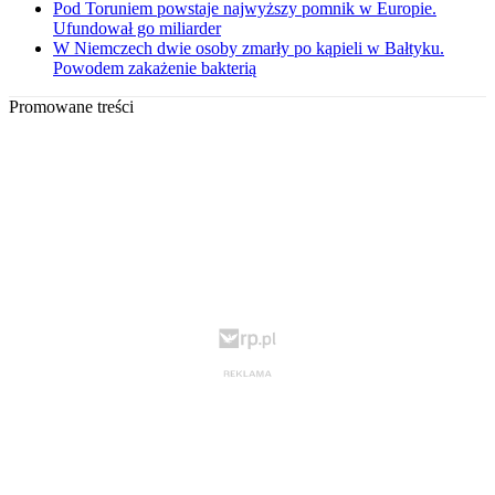
Pod Toruniem powstaje najwyższy pomnik w Europie.
Ufundował go miliarder
W Niemczech dwie osoby zmarły po kąpieli w Bałtyku.
Powodem zakażenie bakterią
Promowane treści