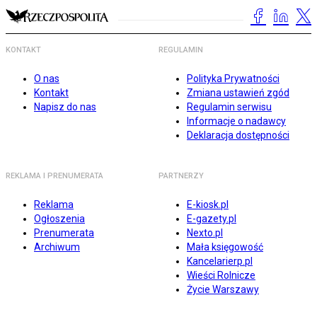
KONTAKT
REGULAMIN
O nas
Polityka Prywatności
Kontakt
Zmiana ustawień zgód
Napisz do nas
Regulamin serwisu
Informacje o nadawcy
Deklaracja dostępności
REKLAMA I PRENUMERATA
PARTNERZY
Reklama
E-kiosk.pl
Ogłoszenia
E-gazety.pl
Prenumerata
Nexto.pl
Archiwum
Mała księgowość
Kancelarierp.pl
Wieści Rolnicze
Życie Warszawy