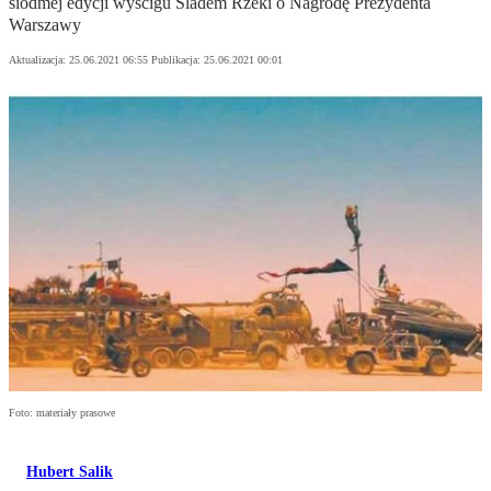
siódmej edycji wyścigu Śladem Rzeki o Nagrodę Prezydenta
Warszawy
Aktualizacja:
25.06.2021 06:55
Publikacja:
25.06.2021 00:01
Foto: materiały prasowe
Hubert Salik