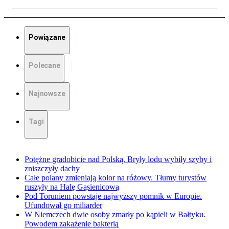
Powiązane
Polecane
Najnowsze
Tagi
Potężne gradobicie nad Polską. Bryły lodu wybiły szyby i
zniszczyły dachy
Całe polany zmieniają kolor na różowy. Tłumy turystów
ruszyły na Halę Gąsienicową
Pod Toruniem powstaje najwyższy pomnik w Europie.
Ufundował go miliarder
W Niemczech dwie osoby zmarły po kąpieli w Bałtyku.
Powodem zakażenie bakterią