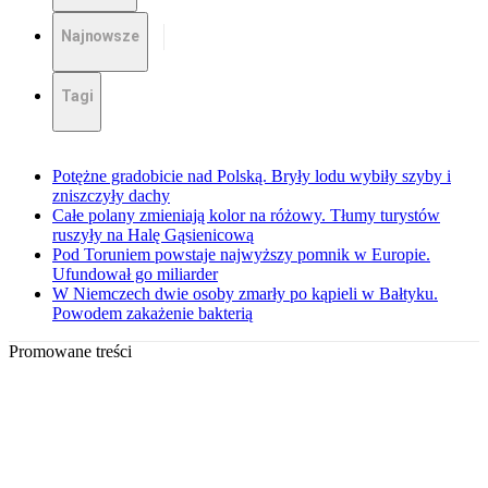
Najnowsze
Tagi
Potężne gradobicie nad Polską. Bryły lodu wybiły szyby i
zniszczyły dachy
Całe polany zmieniają kolor na różowy. Tłumy turystów
ruszyły na Halę Gąsienicową
Pod Toruniem powstaje najwyższy pomnik w Europie.
Ufundował go miliarder
W Niemczech dwie osoby zmarły po kąpieli w Bałtyku.
Powodem zakażenie bakterią
Promowane treści