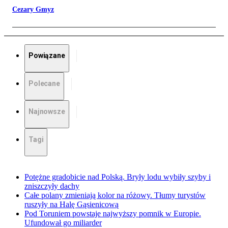
Cezary Gmyz
Powiązane
Polecane
Najnowsze
Tagi
Potężne gradobicie nad Polską. Bryły lodu wybiły szyby i
zniszczyły dachy
Całe polany zmieniają kolor na różowy. Tłumy turystów
ruszyły na Halę Gąsienicową
Pod Toruniem powstaje najwyższy pomnik w Europie.
Ufundował go miliarder