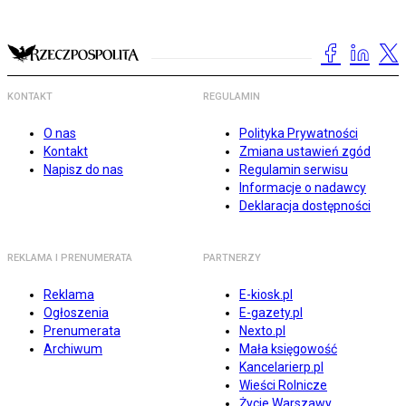
KONTAKT
REGULAMIN
O nas
Polityka Prywatności
Kontakt
Zmiana ustawień zgód
Napisz do nas
Regulamin serwisu
Informacje o nadawcy
Deklaracja dostępności
REKLAMA I PRENUMERATA
PARTNERZY
Reklama
E-kiosk.pl
Ogłoszenia
E-gazety.pl
Prenumerata
Nexto.pl
Archiwum
Mała księgowość
Kancelarierp.pl
Wieści Rolnicze
Życie Warszawy