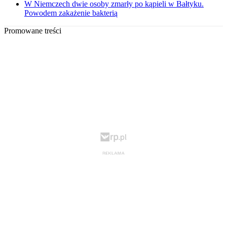
W Niemczech dwie osoby zmarły po kąpieli w Bałtyku.
Powodem zakażenie bakterią
Promowane treści