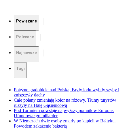
Powiązane
Polecane
Najnowsze
Tagi
Potężne gradobicie nad Polską. Bryły lodu wybiły szyby i
zniszczyły dachy
Całe polany zmieniają kolor na różowy. Tłumy turystów
ruszyły na Halę Gąsienicową
Pod Toruniem powstaje najwyższy pomnik w Europie.
Ufundował go miliarder
W Niemczech dwie osoby zmarły po kąpieli w Bałtyku.
Powodem zakażenie bakterią