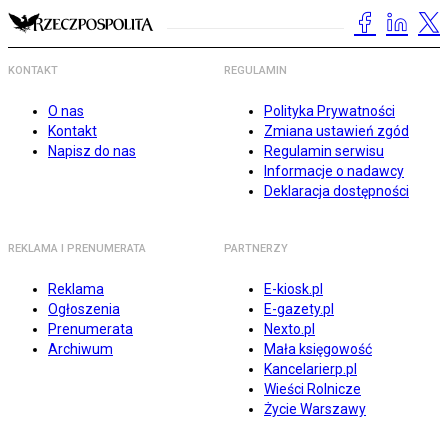
KONTAKT
REGULAMIN
O nas
Polityka Prywatności
Kontakt
Zmiana ustawień zgód
Napisz do nas
Regulamin serwisu
Informacje o nadawcy
Deklaracja dostępności
REKLAMA I PRENUMERATA
PARTNERZY
Reklama
E-kiosk.pl
Ogłoszenia
E-gazety.pl
Prenumerata
Nexto.pl
Archiwum
Mała księgowość
Kancelarierp.pl
Wieści Rolnicze
Życie Warszawy