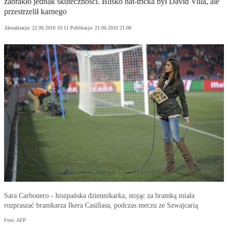
zabrakło jednak skuteczności. Blisko hat-tricka był David Villa, ale
przestrzelił karnego
Aktualizacja:
22.06.2010 10:11
Publikacja:
21.06.2010 21:08
Sara Carbonero - hiszpańska dziennikarka, stojąc za bramką miała
rozpraszać bramkarza Ikera Casillasa, podczas meczu ze Szwajcarią
Foto: AFP