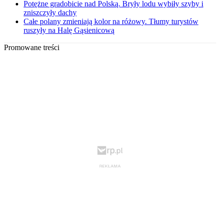
Potężne gradobicie nad Polską. Bryły lodu wybiły szyby i
zniszczyły dachy
Całe polany zmieniają kolor na różowy. Tłumy turystów
ruszyły na Halę Gąsienicową
Promowane treści