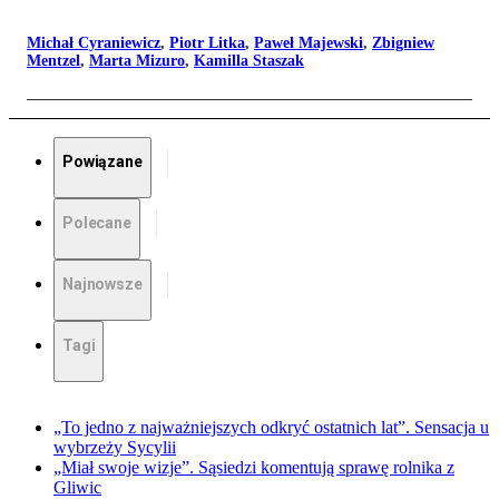
Michał Cyraniewicz
,
Piotr Litka
,
Paweł Majewski
,
Zbigniew
Mentzel
,
Marta Mizuro
,
Kamilla Staszak
Powiązane
Polecane
Najnowsze
Tagi
„To jedno z najważniejszych odkryć ostatnich lat”. Sensacja u
wybrzeży Sycylii
„Miał swoje wizje”. Sąsiedzi komentują sprawę rolnika z
Gliwic