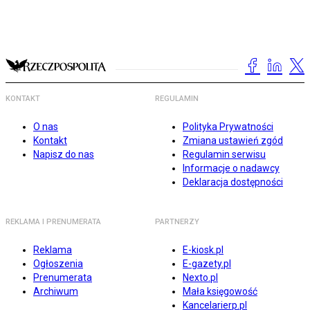
KONTAKT
REGULAMIN
O nas
Polityka Prywatności
Kontakt
Zmiana ustawień zgód
Napisz do nas
Regulamin serwisu
Informacje o nadawcy
Deklaracja dostępności
REKLAMA I PRENUMERATA
PARTNERZY
Reklama
E-kiosk.pl
Ogłoszenia
E-gazety.pl
Prenumerata
Nexto.pl
Archiwum
Mała księgowość
Kancelarierp.pl