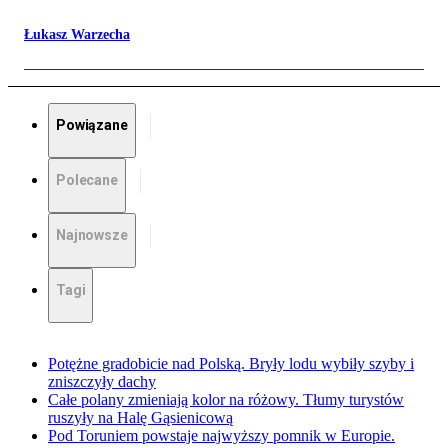
Łukasz Warzecha
Powiązane
Polecane
Najnowsze
Tagi
Potężne gradobicie nad Polską. Bryły lodu wybiły szyby i
zniszczyły dachy
Całe polany zmieniają kolor na różowy. Tłumy turystów
ruszyły na Halę Gąsienicową
Pod Toruniem powstaje najwyższy pomnik w Europie.