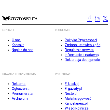
KONTAKT
REGULAMIN
O nas
Polityka Prywatności
Kontakt
Zmiana ustawień zgód
Napisz do nas
Regulamin serwisu
Informacje o nadawcy
Deklaracja dostępności
REKLAMA I PRENUMERATA
PARTNERZY
Reklama
E-kiosk.pl
Ogłoszenia
E-gazety.pl
Prenumerata
Nexto.pl
Archiwum
Mała księgowość
Kancelarierp.pl
Wieści Rolnicze