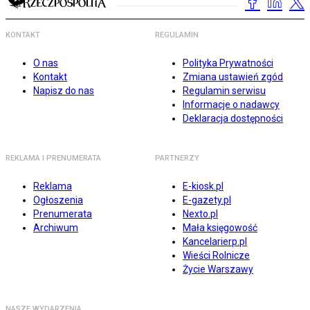
KONTAKT
REGULAMIN
O nas
Polityka Prywatności
Kontakt
Zmiana ustawień zgód
Napisz do nas
Regulamin serwisu
Informacje o nadawcy
Deklaracja dostępności
REKLAMA I PRENUMERATA
PARTNERZY
Reklama
E-kiosk.pl
Ogłoszenia
E-gazety.pl
Prenumerata
Nexto.pl
Archiwum
Mała księgowość
Kancelarierp.pl
Wieści Rolnicze
Życie Warszawy
NASZE WYDARZENIA