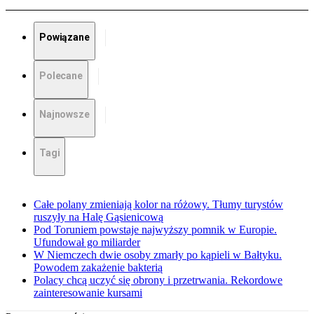
Powiązane
Polecane
Najnowsze
Tagi
Całe polany zmieniają kolor na różowy. Tłumy turystów
ruszyły na Halę Gąsienicową
Pod Toruniem powstaje najwyższy pomnik w Europie.
Ufundował go miliarder
W Niemczech dwie osoby zmarły po kąpieli w Bałtyku.
Powodem zakażenie bakterią
Polacy chcą uczyć się obrony i przetrwania. Rekordowe
zainteresowanie kursami