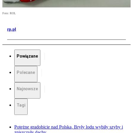
Foto: ROL
rp.pl
Powiązane
Polecane
Najnowsze
Tagi
Potężne gradobicie nad Polską. Bryły lodu wybiły szyby i
zniszczyły dachy