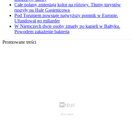
Całe polany zmieniają kolor na różowy. Tłumy turystów
ruszyły na Halę Gąsienicową
Pod Toruniem powstaje najwyższy pomnik w Europie.
Ufundował go miliarder
W Niemczech dwie osoby zmarły po kąpieli w Bałtyku.
Powodem zakażenie bakterią
Promowane treści