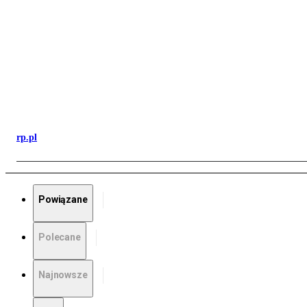
rp.pl
Powiązane
Polecane
Najnowsze