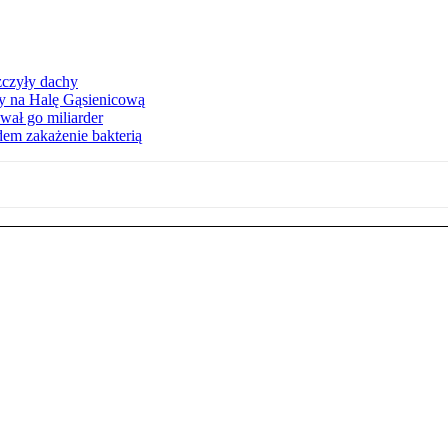
zczyły dachy
ły na Halę Gąsienicową
ał go miliarder
em zakażenie bakterią