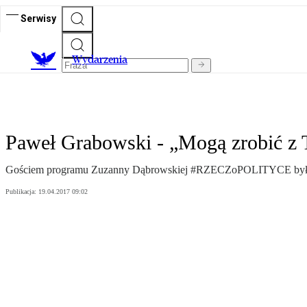
Serwisy
Wydarzenia
Paweł Grabowski - „Mogą zrobić z 
Gościem programu Zuzanny Dąbrowskiej #RZECZoPOLITYCE był P
Publikacja:
19.04.2017 09:02