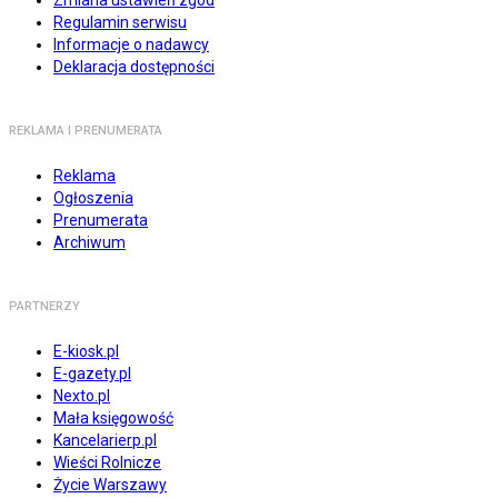
Zmiana ustawień zgód
Regulamin serwisu
Informacje o nadawcy
Deklaracja dostępności
REKLAMA I PRENUMERATA
Reklama
Ogłoszenia
Prenumerata
Archiwum
PARTNERZY
E-kiosk.pl
E-gazety.pl
Nexto.pl
Mała księgowość
Kancelarierp.pl
Wieści Rolnicze
Życie Warszawy