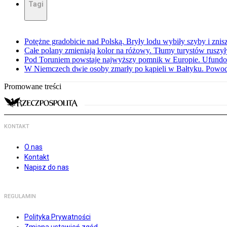
Tagi
Potężne gradobicie nad Polską. Bryły lodu wybiły szyby i znis
Całe polany zmieniają kolor na różowy. Tłumy turystów ruszy
Pod Toruniem powstaje najwyższy pomnik w Europie. Ufundow
W Niemczech dwie osoby zmarły po kąpieli w Bałtyku. Powod
Promowane treści
KONTAKT
O nas
Kontakt
Napisz do nas
REGULAMIN
Polityka Prywatności