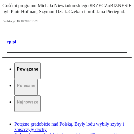
Gośćmi programu Michała Niewiadomskiego #RZECZoBIZNESIE
byli Piotr Hofman, Szymon Dziak-Czekan i prof. Jana Pieriegud.
Publikacja:
16.10.2017 15:28
rp.pl
Powiązane
Polecane
Najnowsze
Potężne gradobicie nad Polską. Bryły lodu wybiły szyby i
zniszczyły dachy