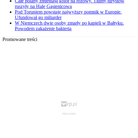
Całe polany zmieniają kolor na różowy. Tłumy turystów
ruszyły na Halę Gąsienicową
Pod Toruniem powstaje najwyższy pomnik w Europie.
Ufundował go miliarder
W Niemczech dwie osoby zmarły po kąpieli w Bałtyku.
Powodem zakażenie bakterią
Promowane treści