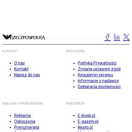
KONTAKT
REGULAMIN
O nas
Polityka Prywatności
Kontakt
Zmiana ustawień zgód
Napisz do nas
Regulamin serwisu
Informacje o nadawcy
Deklaracja dostępności
REKLAMA I PRENUMERATA
PARTNERZY
Reklama
E-kiosk.pl
Ogłoszenia
E-gazety.pl
Prenumerata
Nexto.pl