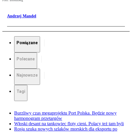
Foto: Bloomberg
Andrzej Mandel
Powiązane
Polecane
Najnowsze
Tagi
Burzliwy czas megaprojektu Port Polska. Będzie nowy
harmonogram przetargów
Włoski desant na tankowiec floty cieni. Polacy też tam byli
Rosja szuka nowych szlaków morskich dla eksportu po