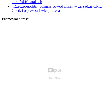
ukraińskich atakach
„Rzeczpospolita” poznała powód zmian w zarządzie CPK.
Chodzi o prezesa i wiceprezesa
Promowane treści