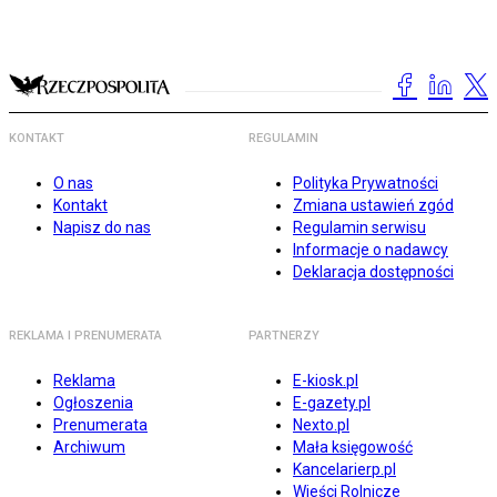
KONTAKT
REGULAMIN
O nas
Polityka Prywatności
Kontakt
Zmiana ustawień zgód
Napisz do nas
Regulamin serwisu
Informacje o nadawcy
Deklaracja dostępności
REKLAMA I PRENUMERATA
PARTNERZY
Reklama
E-kiosk.pl
Ogłoszenia
E-gazety.pl
Prenumerata
Nexto.pl
Archiwum
Mała księgowość
Kancelarierp.pl
Wieści Rolnicze