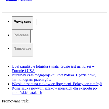
Powiązane
Polecane
Najnowsze
Upał paraliżuje lotniska świata. Gdzie jest najgorzej w
Europie i USA
Burzliwy czas megaprojektu Port Polska. Będzie nowy
harmonogram przetargów
Włoski desant na tankowiec floty cieni. Polacy też tam byli
Rosja szuka nowych szlaków morskich dla eksportu po
ukraińskich atakach
Promowane treści