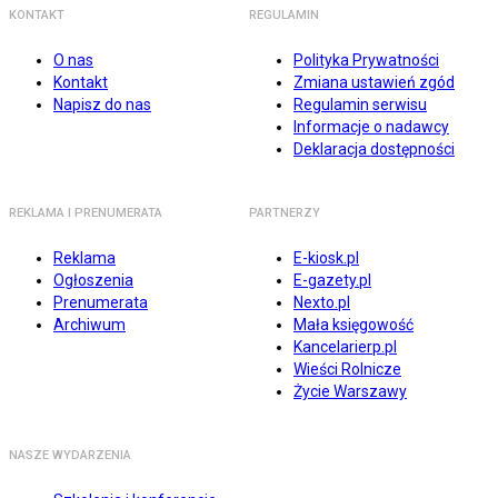
KONTAKT
REGULAMIN
O nas
Polityka Prywatności
Kontakt
Zmiana ustawień zgód
Napisz do nas
Regulamin serwisu
Informacje o nadawcy
Deklaracja dostępności
REKLAMA I PRENUMERATA
PARTNERZY
Reklama
E-kiosk.pl
Ogłoszenia
E-gazety.pl
Prenumerata
Nexto.pl
Archiwum
Mała księgowość
Kancelarierp.pl
Wieści Rolnicze
Życie Warszawy
NASZE WYDARZENIA